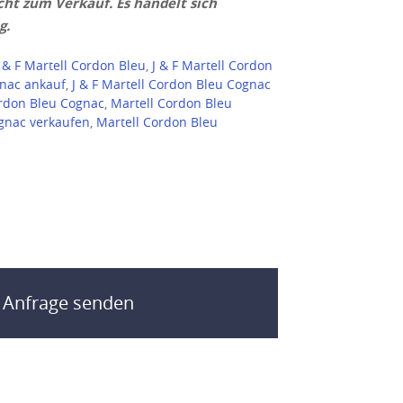
cht zum Verkauf. Es handelt sich
g.
J & F Martell Cordon Bleu
,
J & F Martell Cordon
gnac ankauf
,
J & F Martell Cordon Bleu Cognac
ordon Bleu Cognac
,
Martell Cordon Bleu
gnac verkaufen
,
Martell Cordon Bleu
t Anfrage senden