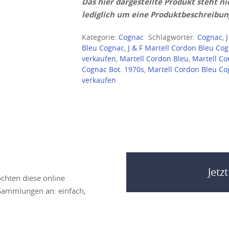
Das hier dargestellte Produkt steht ni
lediglich um eine Produktbeschreibun
Kategorie:
Cognac
Schlagwörter:
Cognac
,
Bleu Cognac
,
J & F Martell Cordon Bleu Co
verkaufen
,
Martell Cordon Bleu
,
Martell C
Cognac Bot. 1970s
,
Martell Cordon Bleu Co
verkaufen
Jetz
chten diese online
 Sammlungen an: einfach,