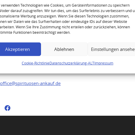
 verwenden Technologien wie Cookies, um Geräteinformationen zu speichern
/oder darauf zuzugreifen. Wir tun dies, um das Surferlebnis zu verbessern und 
sonalisierte Werbung anzuzeigen. Wenn Sie diesen Technologien zustimmen,
nen wir Daten wie das Surfverhalten oder eindeutige IDs auf dieser Website
arbeiten. Wenn Sie Ihre Zustimmung nicht erteilen oder zurückziehen, können
Ihre Anfrage
timmte Funktionen beeinträchtigt werden.
Akzeptieren
Ablehnen
Einstellungen anseh
Sie möchten Ihre hochwertigen Spirituosen
verkaufen? Senden Sie uns gerne Ihre
Cookie-Richtlinie
Datenschutzerklärung-ALT
Impressum
Anfrage direkt per E-Mail an:
office@spirituosen-ankauf.de