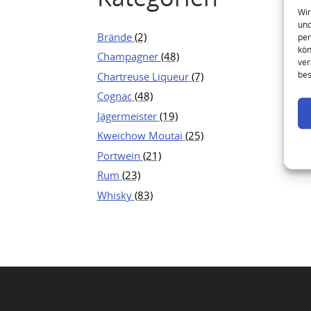
Wir
und
Brände
(2)
per
kön
Champagner
(48)
ver
bes
Chartreuse Liqueur
(7)
Cognac
(48)
Jägermeister
(19)
Kweichow Moutai
(25)
Portwein
(21)
Rum
(23)
Whisky
(83)