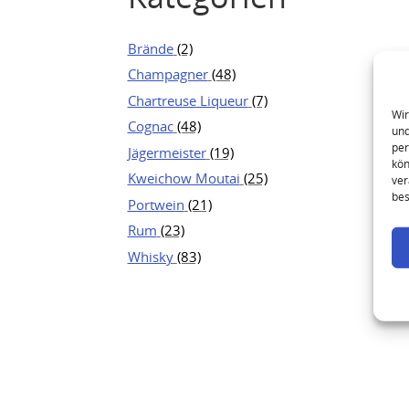
Brände
(2)
Champagner
(48)
Chartreuse Liqueur
(7)
Wir
Cognac
(48)
und
per
Jägermeister
(19)
kön
Kweichow Moutai
(25)
ver
bes
Portwein
(21)
Rum
(23)
Whisky
(83)