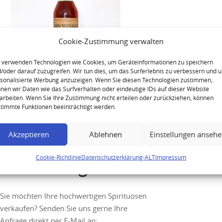
Cookie-Zustimmung verwalten
 verwenden Technologien wie Cookies, um Geräteinformationen zu speichern
/oder darauf zuzugreifen. Wir tun dies, um das Surferlebnis zu verbessern und 
sonalisierte Werbung anzuzeigen. Wenn Sie diesen Technologien zustimmen,
Van Winkle Family Reserve Rye
nen wir Daten wie das Surfverhalten oder eindeutige IDs auf dieser Website
arbeiten. Wenn Sie Ihre Zustimmung nicht erteilen oder zurückziehen, können
13 Years Old Whiskey
timmte Funktionen beeinträchtigt werden.
Akzeptieren
Ablehnen
Einstellungen anseh
Cookie-Richtlinie
Datenschutzerklärung-ALT
Impressum
Ihre Anfrage
Sie möchten Ihre hochwertigen Spirituosen
verkaufen? Senden Sie uns gerne Ihre
Anfrage direkt per E-Mail an: